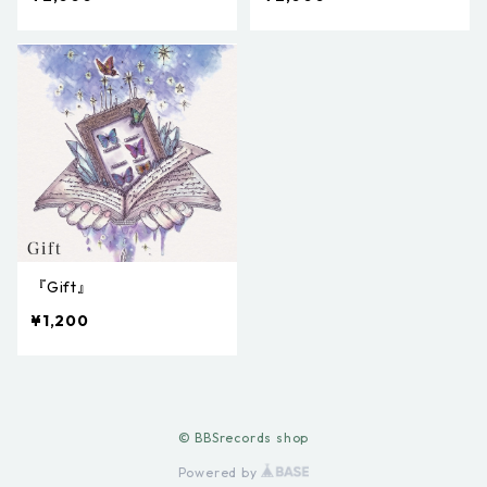
『Gift』
¥1,200
© BBSrecords shop
Powered by